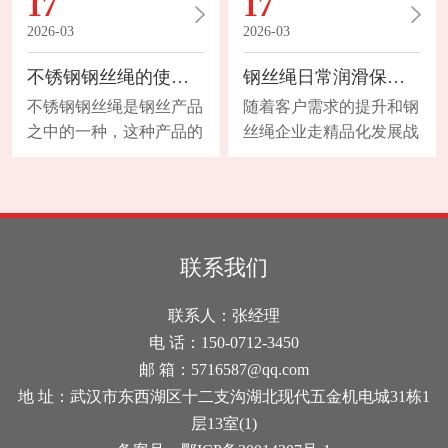
17
17
钢丝绳具有无限长的寿
重物提升（如行车）或左
命。对于6股和8股的钢丝
旋和右旋绳成对使用时，
2026-03
2026-03
绳，断丝主要发生在外
可选用普通钢丝绳。2、
不锈钢钢丝绳的使用用途是怎样的？
钢丝绳日常润滑保养与防锈措施
表。而对于多层绳股的钢
当进行一次无导向重物提
丝绳(典型的多股结构)就
升时或在较大高度下进行
不锈钢钢丝绳是钢丝产品
随着客户需求的提升和钢
不同，这种钢丝绳断丝大
多次无导向重物提升时，
之中的一种，这种产品的
丝绳企业走精品化发展战
多数发生在内部，因而
选用不旋转钢丝绳；3、
使用用途是怎样的呢?下
略，国内钢丝绳、电缆油
是“不可见的”断裂。下表
右旋绳槽的卷筒推荐使用
面内容是对这个问题的简
脂企业经过十年的科研、
考虑了这些因素，因此，
左旋钢丝绳；反之，左旋
单阐述。首先，它在使用
生产和技术服务，从品
当与2.5.2~2.5.11款中的因
绳槽的卷筒应使用右旋钢
的过程中能够让建筑物的
种、质量，到市场竞争力
素结合起来考虑时，它适
丝绳。4、在相同直径
外在形状长时间的保持，
已多方面提升，能提供目
联系我们
用于各种结构的钢丝绳。
下，钢丝绳外股数目越多
而且在我们选择这种不锈
前国内外市场上全品种的
2、绳端断丝当绳端或其
直径则越细，单根钢丝就
钢材质产品的过程中，主
金属制品润滑防锈产品，
联系人：张经理
附近出现断丝
越细，这种钢丝绳的挠性
要是考虑它的外形特点还
有的通过ISO9001:2000质
电 话：150-0712-3450
好，能
有对于腐蚀性的抗性。现
量体系认证，部分产品通
邮 箱：5716587@qq.com
在该款产品的使用已经被
过安全认证、ROHS认
地 址：武汉市东西湖区十二支沟湖北现代五金机电城31栋1
充分的运用于完整性工程
证，服务于国内钢丝绳、
层13室(1)
之中以及不透水工程内。
电缆、钢丝的生产企业和