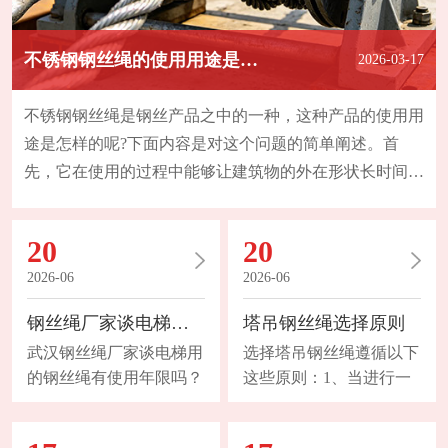
不锈钢钢丝绳的使用用途是怎样的？
2026-03-17
不锈钢钢丝绳是钢丝产品之中的一种，这种产品的使用用
途是怎样的呢?下面内容是对这个问题的简单阐述。首
先，它在使用的过程中能够让建筑物的外在形状长时间的
保持，而且在我们选择这种不锈钢材质产品的过程中，主
要是考虑它的外形特点还有对于腐蚀性的抗性。现在该款
20
20
产品的使用已经被充分的运用于完整性工程之中以及不透
2026-06
2026-06
水工程内。比如说建筑房屋的侧墙以及房屋顶。其次，不
锈钢钢丝绳在使用用途上非常广泛，可以在乡村以及城市
钢丝绳厂家谈电梯用的钢丝绳有使用年限吗？
塔吊钢丝绳选择原则
之
武汉钢丝绳厂家谈电梯用
选择塔吊钢丝绳遵循以下
的钢丝绳有使用年限吗？
这些原则：1、当进行一
1、断丝的性质和数量起
次有导向重物提升或在较
重机械的总体设计不允许
小高度下进行多次有导向