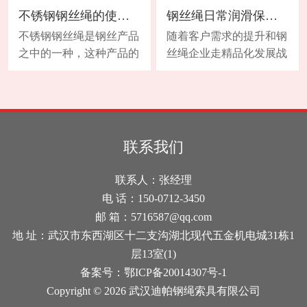
绳，断丝主要发生在外
可选用普通钢丝绳。2、
不锈钢钢丝绳的使用用途是怎样的？
钢丝绳日常润滑保养与防锈措施
表。而对于多层绳股的钢
当进行一次无导向重物提
丝绳(典型的多股结构)就
升时或在较大高度下进行
不锈钢钢丝绳是钢丝产品
随着客户需求的提升和钢
不同，这种钢丝绳断丝大
多次无导向重物提升时，
之中的一种，这种产品的
丝绳企业走精品化发展战
多数发生在内部，因而
选用不旋转钢丝绳；3、
使用用途是怎样的呢?下
略，国内钢丝绳、电缆油
是“不可见的”断裂。下表
右旋绳槽的卷筒推荐使用
面内容是对这个问题的简
脂企业经过十年的科研、
考虑了这些因素，因此，
左旋钢丝绳；反之，左旋
单阐述。首先，它在使用
生产和技术服务，从品
当与2.5.2~2.5.11款中的因
绳槽的卷筒应使用右旋钢
的过程中能够让建筑物的
种、质量，到市场竞争力
素结合起来考虑时，它适
丝绳。4、在相同直径
外在形状长时间的保持，
已多方面提升，能提供目
联系我们
用于各种结构的钢丝绳。
下，钢丝绳外股数目越多
而且在我们选择这种不锈
前国内外市场上全品种的
2、绳端断丝当绳端或其
直径则越细，单根钢丝就
钢材质产品的过程中，主
金属制品润滑防锈产品，
联系人：张经理
附近出现断丝
越细，这种钢丝绳的挠性
要是考虑它的外形特点还
有的通过ISO9001:2000质
电 话：150-0712-3450
好，能
有对于腐蚀性的抗性。现
量体系认证，部分产品通
邮 箱：5716587@qq.com
在该款产品的使用已经被
过安全认证、ROHS认
地 址：武汉市东西湖区十二支沟湖北现代五金机电城31栋1
充分的运用于完整性工程
证，服务于国内钢丝绳、
层13室(1)
之中以及不透水工程内。
电缆、钢丝的生产企业和
备案号：鄂ICP备20014307号-1
比如说建筑房屋的侧墙以
国际有名公司，提供金属
Copyright © 2026 武汉迪帕钢绳索具有限公司
及房屋顶。其次，不锈钢
制品的润滑和防锈的多方