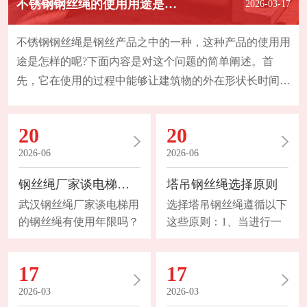
不锈钢钢丝绳的使用用途是怎样的？
2026-03-17
不锈钢钢丝绳是钢丝产品之中的一种，这种产品的使用用
途是怎样的呢?下面内容是对这个问题的简单阐述。首
先，它在使用的过程中能够让建筑物的外在形状长时间的
保持，而且在我们选择这种不锈钢材质产品的过程中，主
要是考虑它的外形特点还有对于腐蚀性的抗性。现在该款
20
20
产品的使用已经被充分的运用于完整性工程之中以及不透
2026-06
2026-06
水工程内。比如说建筑房屋的侧墙以及房屋顶。其次，不
锈钢钢丝绳在使用用途上非常广泛，可以在乡村以及城市
钢丝绳厂家谈电梯用的钢丝绳有使用年限吗？
塔吊钢丝绳选择原则
之
武汉钢丝绳厂家谈电梯用
选择塔吊钢丝绳遵循以下
的钢丝绳有使用年限吗？
这些原则：1、当进行一
1、断丝的性质和数量起
次有导向重物提升或在较
重机械的总体设计不允许
小高度下进行多次有导向
17
17
钢丝绳具有无限长的寿
重物提升（如行车）或左
命。对于6股和8股的钢丝
旋和右旋绳成对使用时，
2026-03
2026-03