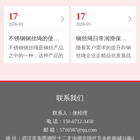
重机械的总体设计不允许
小高度下进行多次有导向
17
17
钢丝绳具有无限长的寿
重物提升（如行车）或左
命。对于6股和8股的钢丝
旋和右旋绳成对使用时，
2026-03
2026-03
绳，断丝主要发生在外
可选用普通钢丝绳。2、
不锈钢钢丝绳的使用用途是怎样的？
钢丝绳日常润滑保养与防锈措施
表。而对于多层绳股的钢
当进行一次无导向重物提
丝绳(典型的多股结构)就
升时或在较大高度下进行
不锈钢钢丝绳是钢丝产品
随着客户需求的提升和钢
不同，这种钢丝绳断丝大
多次无导向重物提升时，
之中的一种，这种产品的
丝绳企业走精品化发展战
多数发生在内部，因而
选用不旋转钢丝绳；3、
使用用途是怎样的呢?下
略，国内钢丝绳、电缆油
是“不可见的”断裂。下表
右旋绳槽的卷筒推荐使用
面内容是对这个问题的简
脂企业经过十年的科研、
考虑了这些因素，因此，
左旋钢丝绳；反之，左旋
单阐述。首先，它在使用
生产和技术服务，从品
当与2.5.2~2.5.11款中的因
绳槽的卷筒应使用右旋钢
的过程中能够让建筑物的
种、质量，到市场竞争力
素结合起来考虑时，它适
丝绳。4、在相同直径
外在形状长时间的保持，
已多方面提升，能提供目
联系我们
用于各种结构的钢丝绳。
下，钢丝绳外股数目越多
而且在我们选择这种不锈
前国内外市场上全品种的
2、绳端断丝当绳端或其
直径则越细，单根钢丝就
钢材质产品的过程中，主
金属制品润滑防锈产品，
联系人：张经理
附近出现断丝
越细，这种钢丝绳的挠性
要是考虑它的外形特点还
有的通过ISO9001:2000质
电 话：150-0712-3450
好，能
有对于腐蚀性的抗性。现
量体系认证，部分产品通
邮 箱：5716587@qq.com
在该款产品的使用已经被
过安全认证、ROHS认
地 址：武汉市东西湖区十二支沟湖北现代五金机电城31栋1