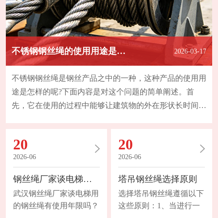
不锈钢钢丝绳的使用用途是怎样的？
2026-03-17
不锈钢钢丝绳是钢丝产品之中的一种，这种产品的使用用
途是怎样的呢?下面内容是对这个问题的简单阐述。首
先，它在使用的过程中能够让建筑物的外在形状长时间的
保持，而且在我们选择这种不锈钢材质产品的过程中，主
要是考虑它的外形特点还有对于腐蚀性的抗性。现在该款
20
20
产品的使用已经被充分的运用于完整性工程之中以及不透
2026-06
2026-06
水工程内。比如说建筑房屋的侧墙以及房屋顶。其次，不
锈钢钢丝绳在使用用途上非常广泛，可以在乡村以及城市
钢丝绳厂家谈电梯用的钢丝绳有使用年限吗？
塔吊钢丝绳选择原则
之
武汉钢丝绳厂家谈电梯用
选择塔吊钢丝绳遵循以下
的钢丝绳有使用年限吗？
这些原则：1、当进行一
1、断丝的性质和数量起
次有导向重物提升或在较